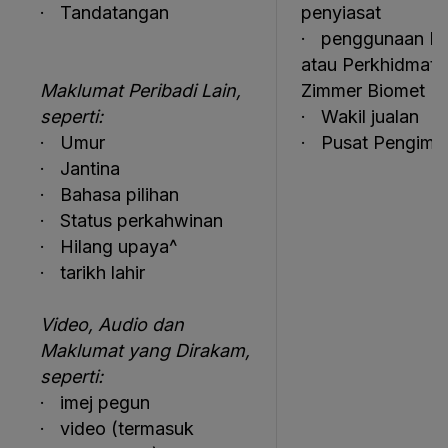
· Tandatangan
penyiasat
· penggunaan P
atau Perkhidmata
Maklumat Peribadi Lain,
Zimmer Biomet
seperti:
· Wakil jualan
· Umur
· Pusat Pengime
· Jantina
· Bahasa pilihan
· Status perkahwinan
· Hilang upaya^
· tarikh lahir
Video, Audio dan
Maklumat yang Dirakam,
seperti:
· imej pegun
· video (termasuk