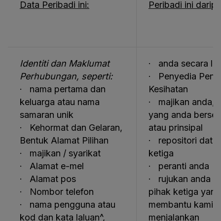
Data Peribadi ini:
Peribadi ini darip
Identiti dan Maklumat
· anda secara la
Perhubungan, seperti:
· Penyedia Penj
· nama pertama dan
Kesihatan
keluarga atau nama
· majikan anda, s
samaran unik
yang anda bersek
· Kehormat dan Gelaran,
atau prinsipal
Bentuk Alamat Pilihan
· repositori data
· majikan / syarikat
ketiga
· Alamat e-mel
· peranti anda
· Alamat pos
· rujukan anda d
· Nombor telefon
pihak ketiga yang
· nama pengguna atau
membantu kami d
kod dan kata laluan^,
menjalankan