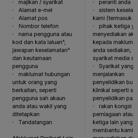
· majikan / syarikat
· peranti anda
· Alamat e-mel
· sistem keselam
· Alamat pos
kami (termasuk 
· Nombor telefon
· pihak ketiga y
· nama pengguna atau
menyediakan aks
kod dan kata laluan^,
kepada maklumat
jawapan keselamatan^
anda sediakan, se
dan keutamaan
syarikat media so
pengguna
· Syarikat yang
· maklumat hubungan
menjalankan
untuk orang yang
penyelidikan buk
berkaitan, seperti
klinikal seperti sy
pengguna sah akaun
penyelidikan pas
anda atau wakil yang
· rakan kongsi
ditetapkan
perniagaan atau 
· Tandatangan
ketiga lain yang
membantu kami d