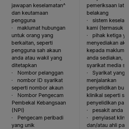
jawapan keselamatan^
pemeriksaan latar
dan keutamaan
belakang
pengguna
· sistem keselam
· maklumat hubungan
kami (termasuk 
untuk orang yang
· pihak ketiga y
berkaitan, seperti
menyediakan aks
pengguna sah akaun
kepada maklumat
anda atau wakil yang
anda sediakan, se
ditetapkan
syarikat media so
· Nombor pelanggan
· Syarikat yang
· nombor ID syarikat
menjalankan
seperti nombor akaun
penyelidikan buk
· Nombor Pengecam
klinikal seperti sy
Pembekal Kebangsaan
penyelidikan pas
(NPI)
· pesakit anda
· Pengecam peribadi
· penyiasat klinik
yang unik
dan/atau ahli pas